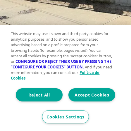
This website may use its own and third-party cookies for
analytical purposes, and to show you personalized
advertising based on a profile prepared from your
browsing habits (for example, pages visited). You can
accept all cookies by pressing the "Accept cookies" button,
Casa
or
CONFIGURE OR REJECT THEIR USE BY PRESSING THE
"CONFIGURE YOUR COOKIES" BUTTON.
And if you need
en
more information, you can consult our
Política de
venta
Cookies
Yebes
Planta
Reject All
Accept Cookies
0
Cookies Settings