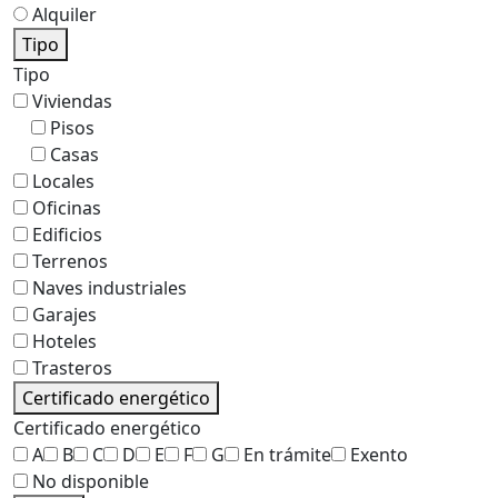
Alquiler
Tipo
Tipo
Viviendas
Pisos
Casas
Locales
Oficinas
Edificios
Terrenos
Naves industriales
Garajes
Hoteles
Trasteros
Certificado energético
Certificado energético
A
B
C
D
E
F
G
En trámite
Exento
No disponible