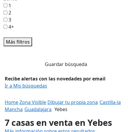
1
2
3
4+
Más filtros
Guardar búsqueda
Recibe alertas con las novedades por email
Ir a Mis búsquedas
Home
Zona Vislble
Dibujar tu propia zona
Castilla-la
Mancha
Guadalajara
Yebes
7 casas en venta en Yebes
Más información sobre estos resultados