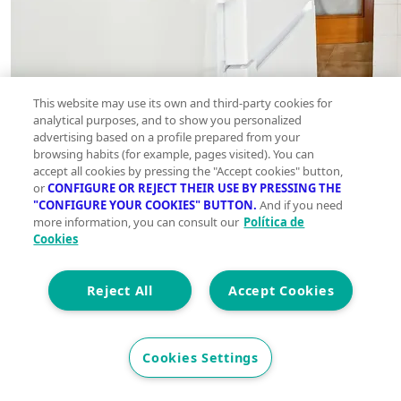
This website may use its own and third-party cookies for
analytical purposes, and to show you personalized
advertising based on a profile prepared from your
browsing habits (for example, pages visited). You can
accept all cookies by pressing the "Accept cookies" button,
or
CONFIGURE OR REJECT THEIR USE BY PRESSING THE
"CONFIGURE YOUR COOKIES" BUTTON.
And if you need
more information, you can consult our
Política de
Simula tu hipoteca
Cookies
Reject All
Accept Cookies
Precio del inmueble
€
Cookies Settings