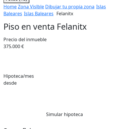
Home
Zona Vislble
Dibujar tu propia zona
Islas
Baleares
Islas Baleares
Felanitx
Piso en venta Felanitx
Precio del inmueble
375.000 €
Hipoteca/mes
desde
Simular hipoteca