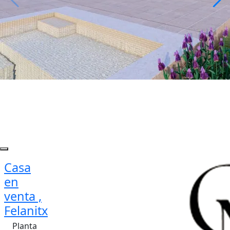
Casa
en
venta ,
Felanitx
Planta