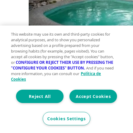
This website may use its own and third-party cookies for
analytical purposes, and to show you personalized
advertising based on a profile prepared from your
browsing habits (for example, pages visited). You can
accept all cookies by pressing the "Accept cookies" button,
or
CONFIGURE OR REJECT THEIR USE BY PRESSING THE
"CONFIGURE YOUR COOKIES" BUTTON.
And if you need
more information, you can consult our
Política de
Cookies
Casa
en
Reject All
Accept Cookies
venta
Planta
Cookies Settings