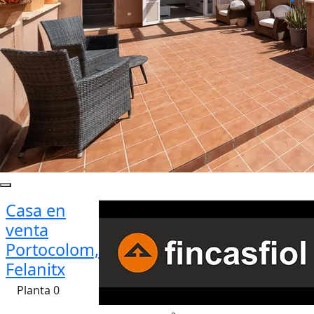
Casa en
venta
Portocolom,
Felanitx
Planta 0