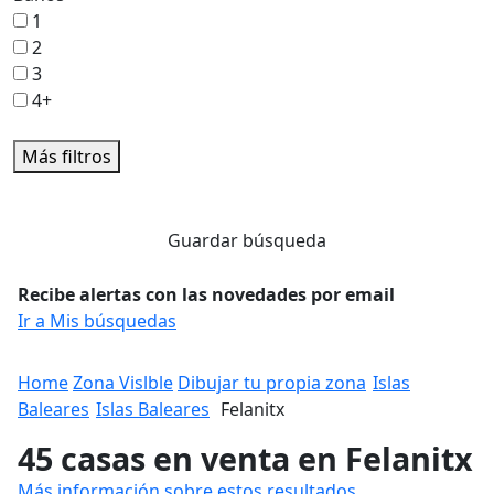
1
2
3
4+
Más filtros
Guardar búsqueda
Recibe alertas con las novedades por email
Ir a Mis búsquedas
Home
Zona Vislble
Dibujar tu propia zona
Islas
Baleares
Islas Baleares
Felanitx
45 casas en venta en Felanitx
Más información sobre estos resultados