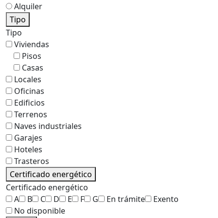
Alquiler
Tipo
Tipo
Viviendas
Pisos
Casas
Locales
Oficinas
Edificios
Terrenos
Naves industriales
Garajes
Hoteles
Trasteros
Certificado energético
Certificado energético
A
B
C
D
E
F
G
En trámite
Exento
No disponible