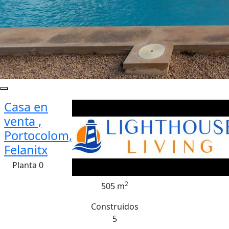
Casa en
venta ,
Portocolom,
Felanitx
Planta 0
2
505 m
Construidos
5