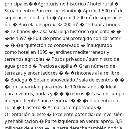
principales��Agroturismo histórico / hotel rural �
Situado entre Porreres y Felanitx � Aprox. 1.500 m² de
superficie construida � Aprox. 1.200 m² de superficie
útil � Parcela de aprox. 32 000 m² � 12 habitaciones
� 12 baños � Casa solariega histórica que data � �
�de 1597 � Edificio principal protegido con carácter
� � �arquitectónico conservado � Inaugurado
como hotel en 1995 � Jardines mediterráneos y
terrenos agrícolas � Pozos privados / suministro de
agua propio � Preciosa capilla � Gran número de
terrazas y encantadores � � �rincones al aire libre
� Bodega � Sótano abovedado / sala de eventos � �
�con capacidad para más de 100 invitados � Ideal
para eventos, bodas y � � �retiros � Casa de campo
independiente / finca señorial � � �en un entorno
rural � Trastero � Armarios empotrados �
Orientación al este � Excelente potencial de inversión
y rehabilitación � Parte izquierda en venta: aprox. 3,5
millones de euros � La parte derecha también podría