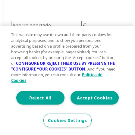
€
This website may use its own and third-party cookies for
analytical purposes, and to show you personalized
0€
3.000.000€
advertising based on a profile prepared from your
browsing habits (for example, pages visited). You can
Plazo
accept all cookies by pressing the "Accept cookies" button,
en
or
CONFIGURE OR REJECT THEIR USE BY PRESSING THE
años
"CONFIGURE YOUR COOKIES" BUTTON.
And if you need
more information, you can consult our
Política de
años
Cookies
Reject All
Accept Cookies
5 años
40 años
Tipo
de
Cookies Settings
interés
Fijo