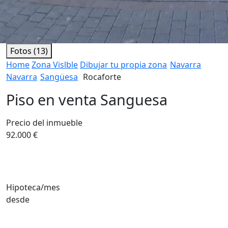
Fotos (13)
Home
Zona Vislble
Dibujar tu propia zona
Navarra
Navarra
Sangüesa
Rocaforte
Piso en venta Sanguesa
Precio del inmueble
92.000 €
Hipoteca/mes
desde