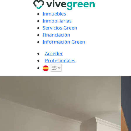
Inmuebles
Inmobiliarias
Servicios Green
Financiación
Información Green
Acceder
Profesionales