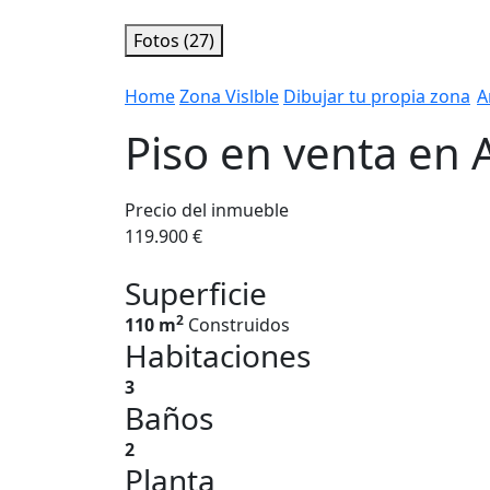
Fotos (27)
Home
Zona Vislble
Dibujar tu propia zona
A
Piso en venta en
Precio del inmueble
119.900 €
Superficie
2
110 m
Construidos
Habitaciones
3
Baños
2
Planta