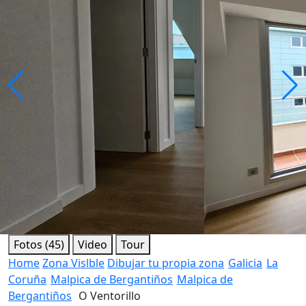
Fotos (45)
Video
Tour
Home
Zona Vislble
Dibujar tu propia zona
Galicia
La
Coruña
Malpica de Bergantiños
Malpica de
Bergantiños
O Ventorillo