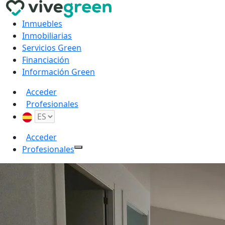
Inmuebles
Inmobiliarias
Servicios Green
Financiación
Información Green
Acceder
Profesionales
Acceder
Profesionales