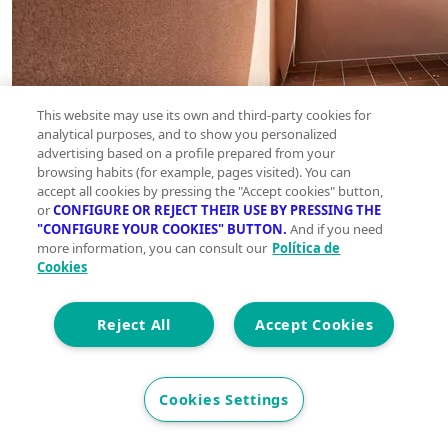
This website may use its own and third-party cookies for
analytical purposes, and to show you personalized
advertising based on a profile prepared from your
browsing habits (for example, pages visited). You can
accept all cookies by pressing the "Accept cookies" button,
or
CONFIGURE OR REJECT THEIR USE BY PRESSING THE
"CONFIGURE YOUR COOKIES" BUTTON.
And if you need
more information, you can consult our
Política de
Cookies
Reject All
Accept Cookies
Cookies Settings