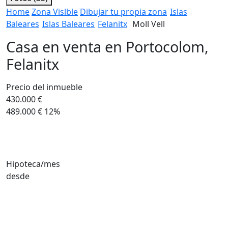
Home
Zona Vislble
Dibujar tu propia zona
Islas
Baleares
Islas Baleares
Felanitx
Moll Vell
Casa en venta en Portocolom,
Felanitx
Precio del inmueble
430.000 €
489.000 €
12%
Hipoteca/mes
desde