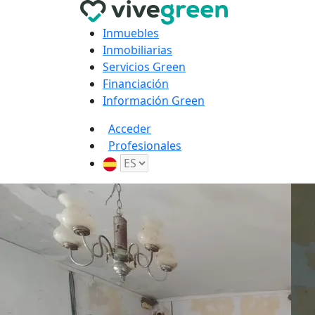
Inmuebles
Inmobiliarias
Servicios Green
Financiación
Información Green
Acceder
Profesionales