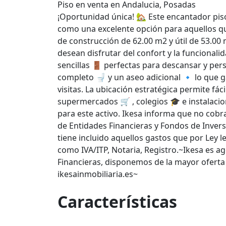
Piso en venta en Andalucia, Posadas
¡Oportunidad única! 🏡 Este encantador pis
como una excelente opción para aquellos qu
de construcción de 62.00 m2 y útil de 53.00 
desean disfrutar del confort y la funcionali
sencillas 🚪 perfectas para descansar y per
completo 🚽 y un aseo adicional 🔹 lo que 
visitas. La ubicación estratégica permite fác
supermercados 🛒 , colegios 🎓 e instalac
para este activo. Ikesa informa que no cob
de Entidades Financieras y Fondos de Inver
tiene incluido aquellos gastos que por Ley l
como IVA/ITP, Notaria, Registro.~Ikesa es 
Financieras, disponemos de la mayor oferta d
ikesainmobiliaria.es~
Características