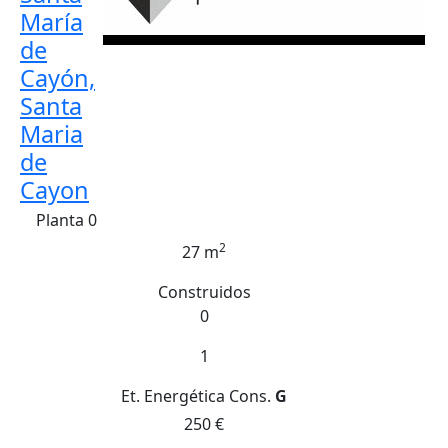
María
de
Cayón,
Santa
Maria
de
Cayon
Planta 0
2
27 m
Construidos
0
1
Et. Energética
Cons.
G
250 €