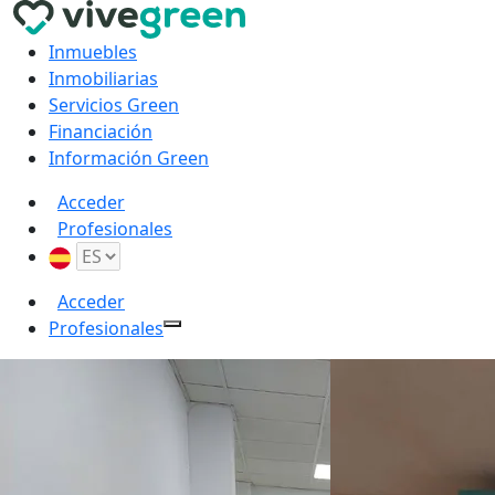
Inmuebles
Inmobiliarias
Servicios Green
Financiación
Información Green
Acceder
Profesionales
Acceder
Profesionales