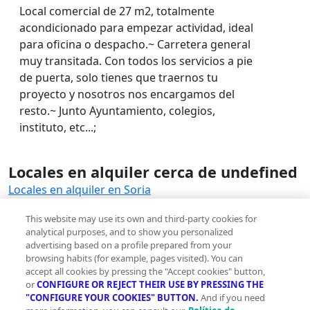
Local comercial de 27 m2, totalmente
acondicionado para empezar actividad, ideal
para oficina o despacho.~ Carretera general
muy transitada. Con todos los servicios a pie
de puerta, solo tienes que traernos tu
proyecto y nosotros nos encargamos del
resto.~ Junto Ayuntamiento, colegios,
instituto, etc...;
Locales en alquiler cerca de undefined
Locales en alquiler en Soria
Locales en alquiler en Los Rábanos
This website may use its own and third-party cookies for
Locales en alquiler en Golmayo
analytical purposes, and to show you personalized
Locales en alquiler en Velilla de la Sierra
advertising based on a profile prepared from your
Ver más
browsing habits (for example, pages visited). You can
accept all cookies by pressing the "Accept cookies" button,
or
CONFIGURE OR REJECT THEIR USE BY PRESSING THE
Otros inmuebles en alquiler en Soria
"CONFIGURE YOUR COOKIES" BUTTON.
And if you need
Pisos en alquiler en Soria