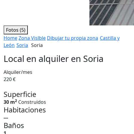
Fotos (5)
Home
Zona Vislble
Dibujar tu propia zona
Castilla y
León
Soria
Soria
Local en alquiler en Soria
Alquiler/mes
220 €
Superficie
2
30 m
Construidos
Habitaciones
---
Baños
1