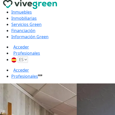
Inmuebles
Inmobiliarias
Servicios Green
Financiación
Información Green
Acceder
Profesionales
Acceder
Profesionales