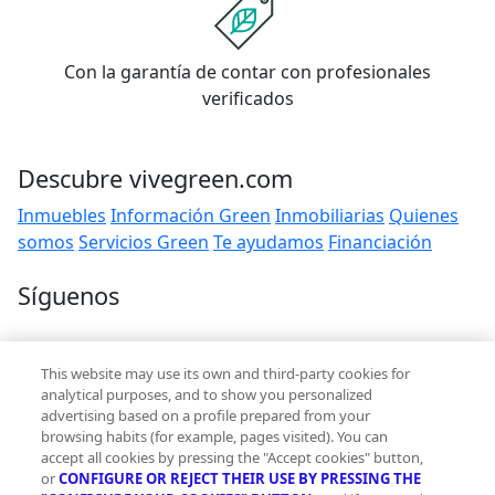
Con la garantía de contar con profesionales
verificados
Descubre vivegreen.com
Inmuebles
Información Green
Inmobiliarias
Quienes
somos
Servicios Green
Te ayudamos
Financiación
Síguenos
Contacto
This website may use its own and third-party cookies for
hola@vivegreen.com
analytical purposes, and to show you personalized
advertising based on a profile prepared from your
browsing habits (for example, pages visited). You can
accept all cookies by pressing the "Accept cookies" button,
or
CONFIGURE OR REJECT THEIR USE BY PRESSING THE