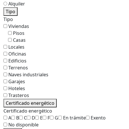
Alquiler
Tipo
Tipo
Viviendas
Pisos
Casas
Locales
Oficinas
Edificios
Terrenos
Naves industriales
Garajes
Hoteles
Trasteros
Certificado energético
Certificado energético
A
B
C
D
E
F
G
En trámite
Exento
No disponible