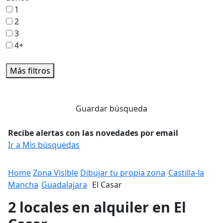
1
2
3
4+
Más filtros
Guardar búsqueda
Recibe alertas con las novedades por email
Ir a Mis búsquedas
Home
Zona Vislble
Dibujar tu propia zona
Castilla-la
Mancha
Guadalajara
El Casar
2 locales en alquiler en El