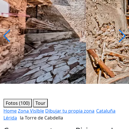
Fotos (100)
Tour
Home
Zona Vislble
Dibujar tu propia zona
Cataluña
Lérida
la Torre de Cabdella