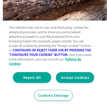
This website may use its own and third-party cookies for
analytical purposes, and to show you personalized
advertising based on a profile prepared from your
browsing habits (for example, pages visited). You can
accept all cookies by pressing the "Accept cookies" button,
or
CONFIGURE OR REJECT THEIR USE BY PRESSING THE
"CONFIGURE YOUR COOKIES" BUTTON.
And if you need
more information, you can consult our
Política de
Cookies
Reject All
Accept Cookies
Cookies Settings