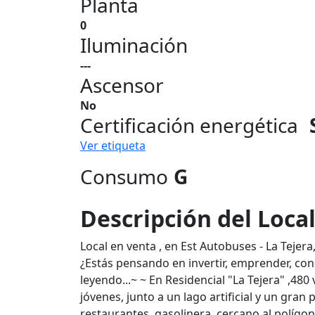
Planta
0
Iluminación
---
Ascensor
No
Certificación energética
Ver etiqueta
Consumo
G
Descripción del Loca
Local en venta , en Est Autobuses - La Tejera
¿Estás pensando en invertir, emprender, cons
leyendo...~ ~ En Residencial "La Tejera" ,48
jóvenes, junto a un lago artificial y un gra
restaurantes, gasolinera, cercano al polígon