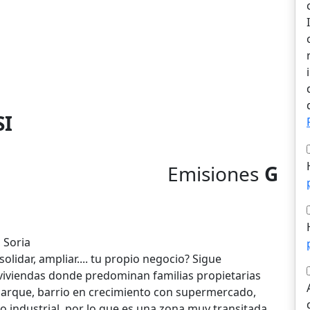
SI
Emisiones
G
l
, Soria
olidar, ampliar.... tu propio negocio? Sigue
0 viviendas donde predominan familias propietarias
n parque, barrio en crecimiento con supermercado,
o industrial, por lo que es una zona muy transitada