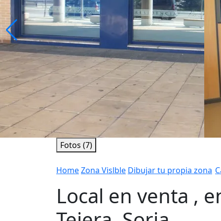
Fotos (7)
Home
Zona Vislble
Dibujar tu propia zona
C
Local en venta , e
Tejera, Soria