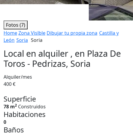
Fotos (7)
Home
Zona Vislble
Dibujar tu propia zona
Castilla y
León
Soria
Soria
Local en alquiler , en Plaza De
Toros - Pedrizas, Soria
Alquiler/mes
400 €
Superficie
2
78 m
Construidos
Habitaciones
0
Baños