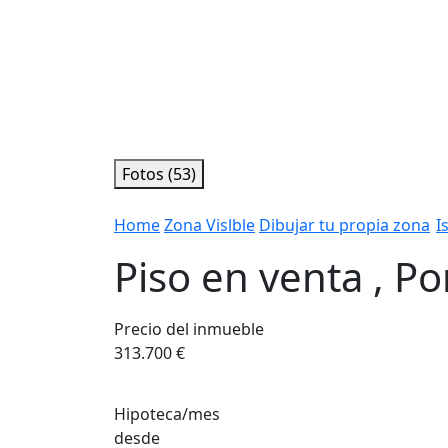
Fotos (53)
Home
Zona Vislble
Dibujar tu propia zona
I
Piso en venta , Po
Precio del inmueble
313.700 €
Hipoteca/mes
desde