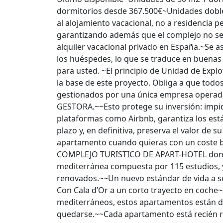
dormitorios desde 367.500€~Unidades dobl
al alojamiento vacacional, no a residencia p
garantizando además que el complejo no se v
alquiler vacacional privado en España.~Se 
los huéspedes, lo que se traduce en buenas 
para usted. ~El principio de Unidad de Explo
la base de este proyecto. Obliga a que todo
gestionados por una única empresa operado
GESTORA.~~Esto protege su inversión: impid
plataformas como Airbnb, garantiza los está
plazo y, en definitiva, preserva el valor de
apartamento cuando quieras con un coste baj
COMPLEJO TURISTICO DE APART-HOTEL donde l
mediterránea compuesta por 115 estudios, y
renovados.~~Un nuevo estándar de vida a so
Con Cala d’Or a un corto trayecto en coch
mediterráneos, estos apartamentos están d
quedarse.~~Cada apartamento está recién 