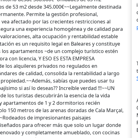
es de 53 m2 desde 345.000€~~Legalmente destinada
ermanente. Permite la gestión profesional,
ea afectado por las crecientes restricciones al
asegura una experiencia homogénea y de calidad para
valoraciones, alta ocupación y rentabilidad estable
tación es un requisito legal en Baleares y constituye
s los apartamentos ~de un complejo turístico estén
ra con licencia, Y ESO ES ESTA EMPRESA
e los alquileres privados no regulados en
ndares de calidad, consolida la rentabilidad a largo
 su propiedad.~~Además, sabías que puedes usar tu
ísimo si así lo deseas?? Increíble verdad !!!~~UN
os turistas descubrirán la esencia de la vida
 apartamentos de 1 y 2 dormitorios recién
lo 150 metros de las arenas doradas de Cala Marçal,
e~~Rodeados de impresionantes paisajes
iseñados para ofrecer más que solo un lugar donde
renovado y completamente amueblado, con cocinas