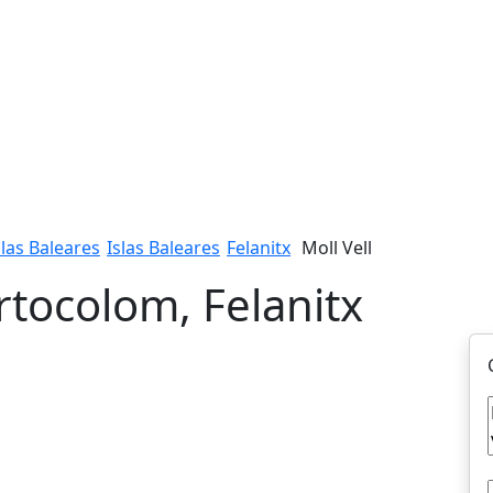
slas Baleares
Islas Baleares
Felanitx
Moll Vell
rtocolom, Felanitx