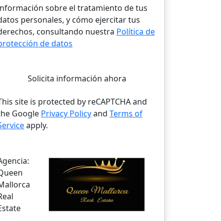
información sobre el tratamiento de tus
datos personales, y cómo ejercitar tus
derechos, consultando nuestra
Política de
protección de datos
Solicita información ahora
This site is protected by reCAPTCHA and
the Google
Privacy Policy
and
Terms of
Service
apply.
Agencia:
Queen
Mallorca
Real
Estate