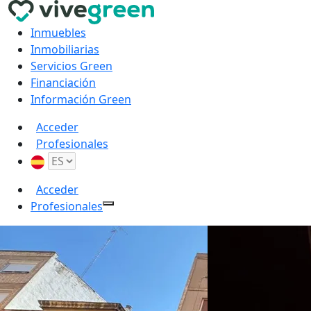
Inmuebles
Inmobiliarias
Servicios Green
Financiación
Información Green
Acceder
Profesionales
Acceder
Profesionales