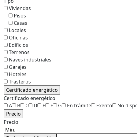
Tipo
Viviendas
Pisos
Casas
Locales
Oficinas
Edificios
Terrenos
Naves industriales
Garajes
Hoteles
Trasteros
Certificado energético
Certificado energético
A
B
C
D
E
F
G
En trámite
Exento
No disp
Precio
Precio