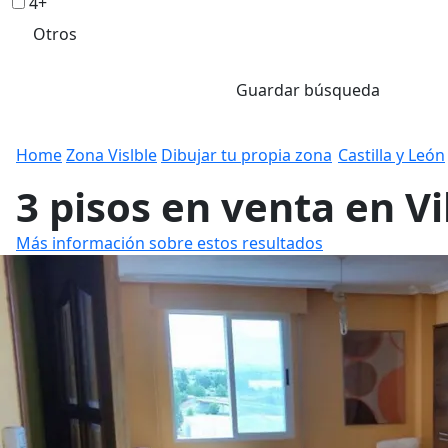
4+
Otros
Guardar búsqueda
Home
Zona Vislble
Dibujar tu propia zona
Castilla y León
3 pisos en venta en V
Más información sobre estos resultados