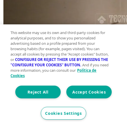
This website may use its own and third-party cookies for
analytical purposes, and to show you personalized
advertising based on a profile prepared from your
browsing habits (for example, pages visited). You can
accept all cookies by pressing the "Accept cookies" button,
or
CONFIGURE OR REJECT THEIR USE BY PRESSING THE
"CONFIGURE YOUR COOKIES" BUTTON.
And if you need
more information, you can consult our
Política de
Cookies
Reject All
Accept Cookies
Cookies Settings