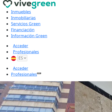
Inmuebles
Inmobiliarias
Servicios Green
Financiación
Información Green
Acceder
Profesionales
Acceder
Profesionales