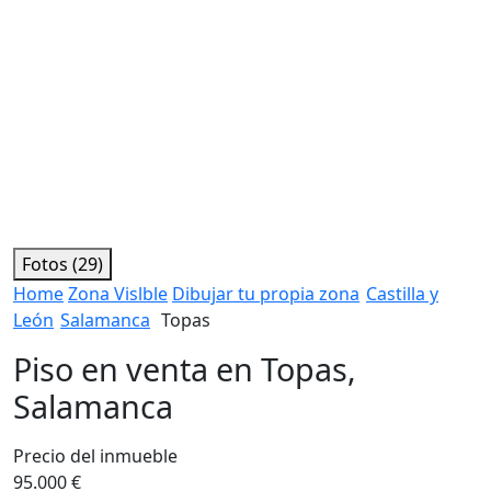
Fotos (29)
Home
Zona Vislble
Dibujar tu propia zona
Castilla y
León
Salamanca
Topas
Piso en venta en Topas,
Salamanca
Precio del inmueble
95.000 €