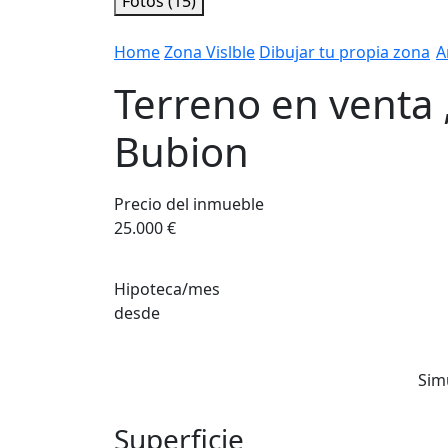
Fotos (15)
Home
Zona Vislble
Dibujar tu propia zona
A
Terreno en venta 
Bubion
Precio del inmueble
25.000 €
Hipoteca/mes
desde
Sim
Superficie