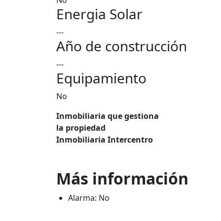
No
Energia Solar
---
Año de construcción
---
Equipamiento
No
Inmobiliaria que gestiona
la propiedad
Inmobiliaria Intercentro
Más información
Alarma: No