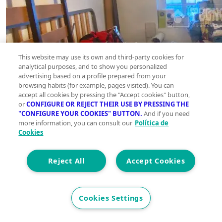
This website may use its own and third-party cookies for
analytical purposes, and to show you personalized
advertising based on a profile prepared from your
browsing habits (for example, pages visited). You can
accept all cookies by pressing the "Accept cookies" button,
or
CONFIGURE OR REJECT THEIR USE BY PRESSING THE
"CONFIGURE YOUR COOKIES" BUTTON.
And if you need
more information, you can consult our
Política de
Cookies
Reject All
Accept Cookies
Cookies Settings