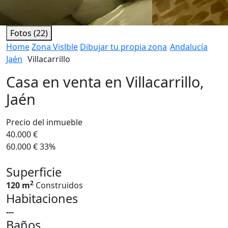
Fotos (22)
Home
Zona Vislble
Dibujar tu propia zona
Andalucía
Jaén
Villacarrillo
Casa en venta en Villacarrillo,
Jaén
Precio del inmueble
40.000 €
60.000 €
33%
Superficie
2
120 m
Construidos
Habitaciones
---
Baños