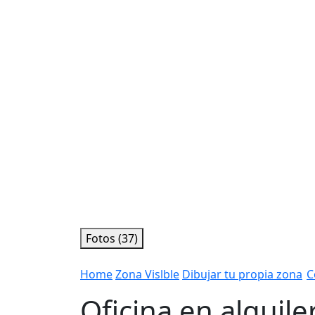
Fotos (37)
Home
Zona Vislble
Dibujar tu propia zona
C
Oficina en alquiler