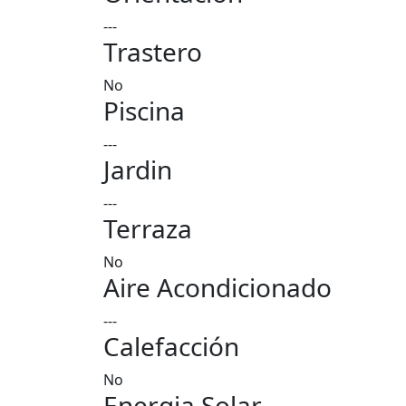
---
Trastero
No
Piscina
---
Jardin
---
Terraza
No
Aire Acondicionado
---
Calefacción
No
Energia Solar