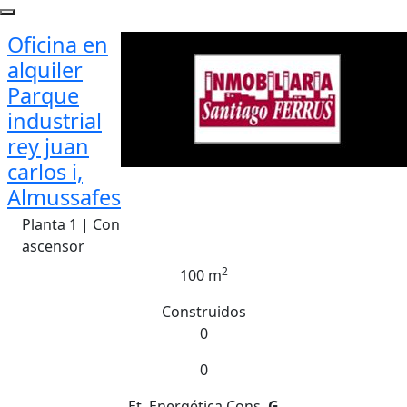
Oficina en
alquiler
Parque
industrial
rey juan
carlos i,
Almussafes
Planta 1 | Con
ascensor
2
100 m
Construidos
0
0
Et. Energética
Cons.
G