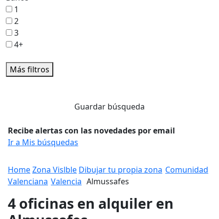
1
2
3
4+
Más filtros
Guardar búsqueda
Recibe alertas con las novedades por email
Ir a Mis búsquedas
Home
Zona Vislble
Dibujar tu propia zona
Comunidad
Valenciana
Valencia
Almussafes
4 oficinas en alquiler en