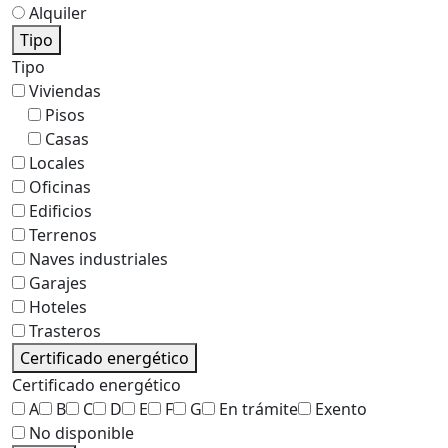
Alquiler
Tipo
Tipo
Viviendas
Pisos
Casas
Locales
Oficinas
Edificios
Terrenos
Naves industriales
Garajes
Hoteles
Trasteros
Certificado energético
Certificado energético
A
B
C
D
E
F
G
En trámite
Exento
No disponible