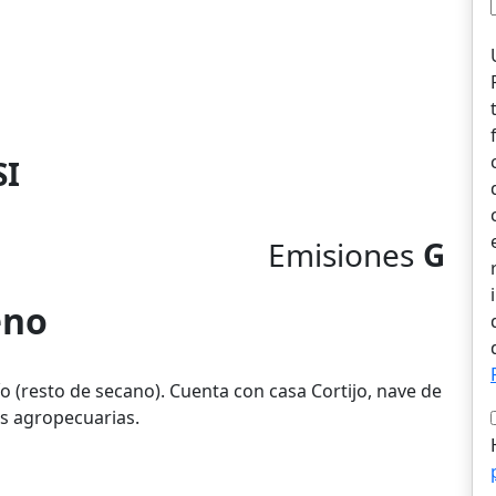
SI
Emisiones
G
eno
ío (resto de secano). Cuenta con casa Cortijo, nave de
es agropecuarias.