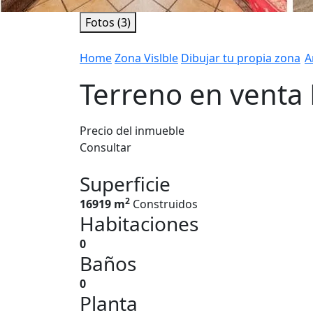
Fotos (3)
Home
Zona Vislble
Dibujar tu propia zona
A
Terreno en venta
Precio del inmueble
Consultar
Superficie
2
16919 m
Construidos
Habitaciones
0
Baños
0
Planta