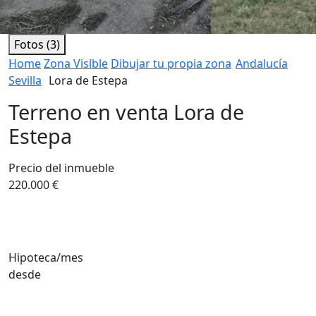
Fotos (3)
Home
Zona Vislble
Dibujar tu propia zona
Andalucía
Sevilla
Lora de Estepa
Terreno en venta Lora de
Estepa
Precio del inmueble
220.000 €
Hipoteca/mes
desde