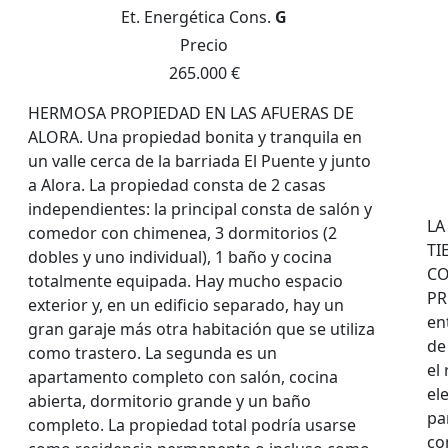
Et. Energética
Cons.
G
Precio
265.000 €
HERMOSA PROPIEDAD EN LAS AFUERAS DE
ALORA. Una propiedad bonita y tranquila en
un valle cerca de la barriada El Puente y junto
a Alora. La propiedad consta de 2 casas
independientes: la principal consta de salón y
LA
comedor con chimenea, 3 dormitorios (2
TI
dobles y uno individual), 1 baño y cocina
CO
totalmente equipada. Hay mucho espacio
PR
exterior y, en un edificio separado, hay un
en
gran garaje más otra habitación que se utiliza
de
como trastero. La segunda es un
el
apartamento completo con salón, cocina
el
abierta, dormitorio grande y un baño
pa
completo. La propiedad total podría usarse
co