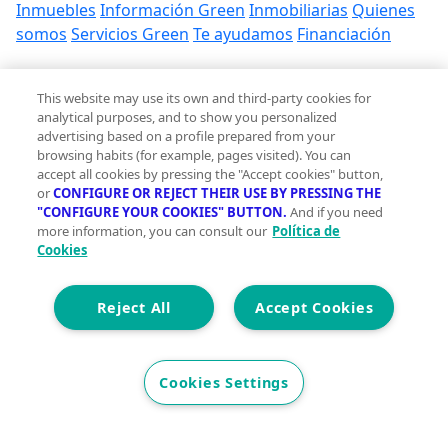
Inmuebles
Información Green
Inmobiliarias
Quienes
somos
Servicios Green
Te ayudamos
Financiación
Síguenos
This website may use its own and third-party cookies for
analytical purposes, and to show you personalized
Contacto
advertising based on a profile prepared from your
browsing habits (for example, pages visited). You can
hola@vivegreen.com
accept all cookies by pressing the "Accept cookies" button,
or
CONFIGURE OR REJECT THEIR USE BY PRESSING THE
"CONFIGURE YOUR COOKIES" BUTTON.
And if you need
more information, you can consult our
Política de
Cookies
Aviso Legal
Reject All
Accept Cookies
Condiciones de uso
Politica de privacidad
Política de cookies
Cookies Settings
Accesibilidad
© 2026 Vivegreen - Todos los derechos reservados - UCI