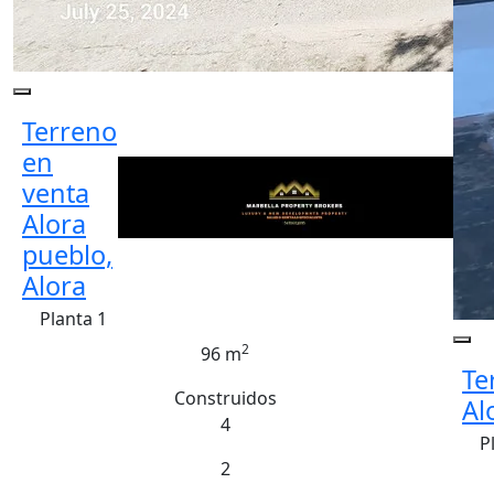
Terreno
en
venta
Alora
pueblo,
Alora
Planta 1
2
96 m
Te
Construidos
Al
4
P
2