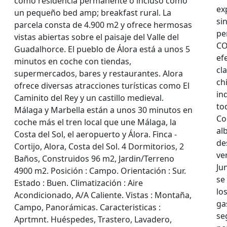
como residencia permanente o incluso como
ex
un pequeño bed amp; breakfast rural. La
si
parcela consta de 4.900 m2 y ofrece hermosas
pe
vistas abiertas sobre el paisaje del Valle del
CO
Guadalhorce. El pueblo de Álora está a unos 5
ef
minutos en coche con tiendas,
cl
supermercados, bares y restaurantes. Alora
ch
ofrece diversas atracciones turísticas como El
in
Caminito del Rey y un castillo medieval.
to
Málaga y Marbella están a unos 30 minutos en
Co
coche más el tren local que une Málaga, la
al
Costa del Sol, el aeropuerto y Álora. Finca -
de
Cortijo, Alora, Costa del Sol. 4 Dormitorios, 2
ve
Baños, Construidos 96 m2, Jardin/Terreno
Ju
4900 m2. Posición : Campo. Orientación : Sur.
se
Estado : Buen. Climatización : Aire
lo
Acondicionado, A/A Caliente. Vistas : Montaña,
ga
Campo, Panorámicas. Caracteristicas :
se
Aprtmnt. Huéspedes, Trastero, Lavadero,