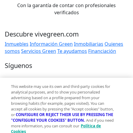
Con la garantía de contar con profesionales
verificados
Descubre vivegreen.com
Inmuebles
Información Green
Inmobiliarias
Quienes
somos
Servicios Green
Te ayudamos
Financiación
Síguenos
Contacto
This website may use its own and third-party cookies for
hola@vivegreen.com
analytical purposes, and to show you personalized
advertising based on a profile prepared from your
browsing habits (for example, pages visited). You can
accept all cookies by pressing the "Accept cookies" button,
or
CONFIGURE OR REJECT THEIR USE BY PRESSING THE
"CONFIGURE YOUR COOKIES" BUTTON.
And if you need
more information, you can consult our
Política de
Aviso Legal
Cookies