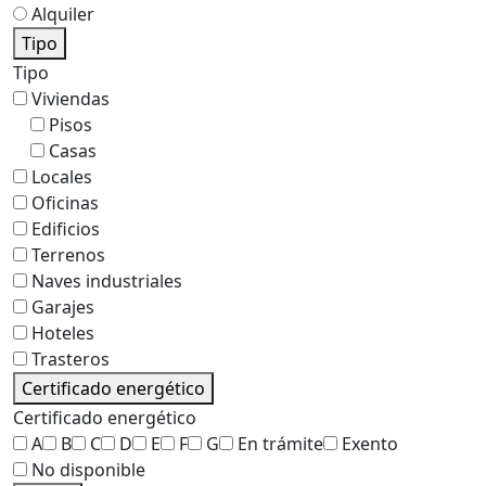
Alquiler
Tipo
Tipo
Viviendas
Pisos
Casas
Locales
Oficinas
Edificios
Terrenos
Naves industriales
Garajes
Hoteles
Trasteros
Certificado energético
Certificado energético
A
B
C
D
E
F
G
En trámite
Exento
No disponible