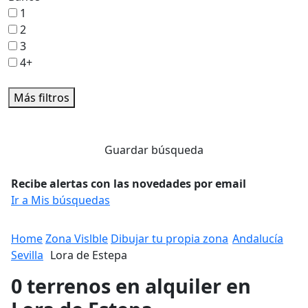
1
2
3
4+
Más filtros
Guardar búsqueda
Recibe alertas con las novedades por email
Ir a Mis búsquedas
Home
Zona Vislble
Dibujar tu propia zona
Andalucía
Sevilla
Lora de Estepa
0 terrenos en alquiler en