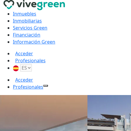
Inmuebles
Inmobiliarias
Servicios Green
Financiación
Información Green
Acceder
Profesionales
Acceder
Profesionales