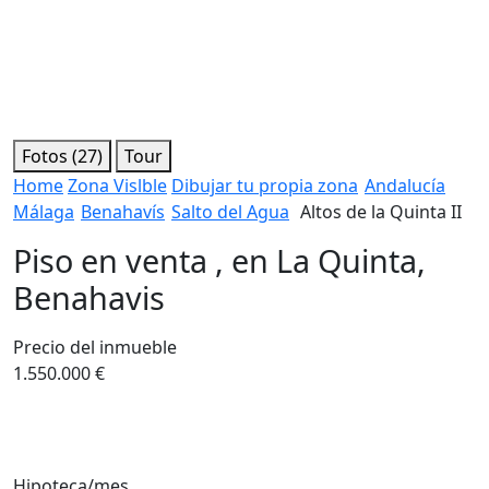
Fotos (27)
Tour
Home
Zona Vislble
Dibujar tu propia zona
Andalucía
Málaga
Benahavís
Salto del Agua
Altos de la Quinta II
Piso en venta , en La Quinta,
Benahavis
Precio del inmueble
1.550.000 €
Hipoteca/mes