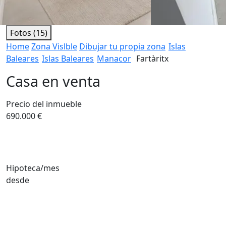
Fotos (15)
Home
Zona Vislble
Dibujar tu propia zona
Islas
Baleares
Islas Baleares
Manacor
Fartàritx
Casa en venta
Precio del inmueble
690.000 €
Hipoteca/mes
desde