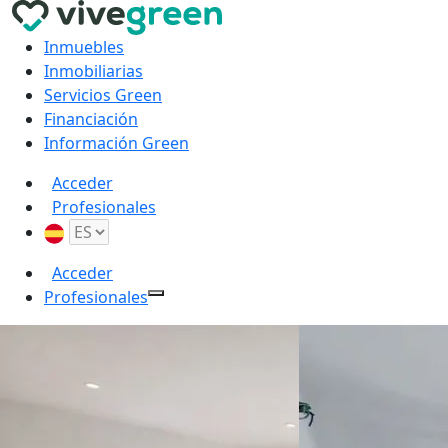
Inmuebles
Inmobiliarias
Servicios Green
Financiación
Información Green
Acceder
Profesionales
Acceder
Profesionales