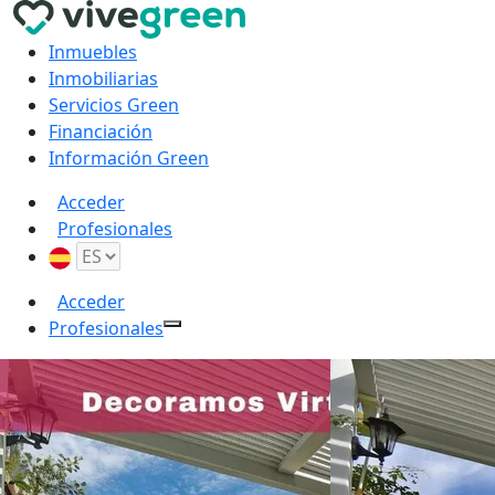
Inmuebles
Inmobiliarias
Servicios Green
Financiación
Información Green
Acceder
Profesionales
Acceder
Profesionales