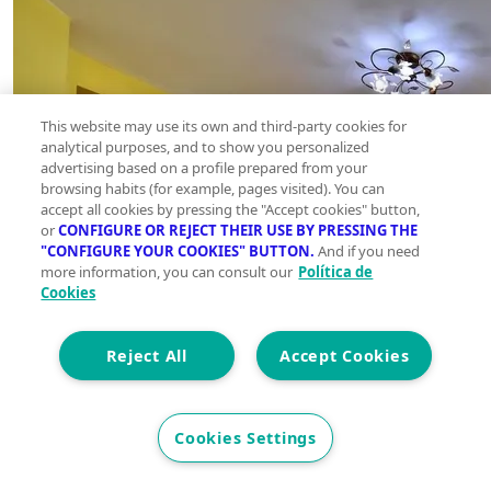
This website may use its own and third-party cookies for
analytical purposes, and to show you personalized
advertising based on a profile prepared from your
browsing habits (for example, pages visited). You can
accept all cookies by pressing the "Accept cookies" button,
or
CONFIGURE OR REJECT THEIR USE BY PRESSING THE
"CONFIGURE YOUR COOKIES" BUTTON.
And if you need
more information, you can consult our
Política de
Cookies
Reject All
Accept Cookies
Cookies Settings