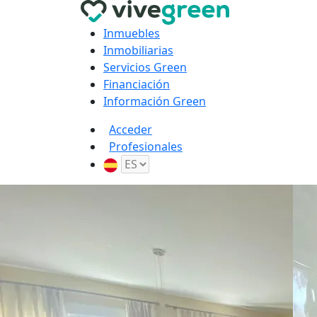
Inmuebles
Inmobiliarias
Servicios Green
Financiación
Información Green
Acceder
Profesionales