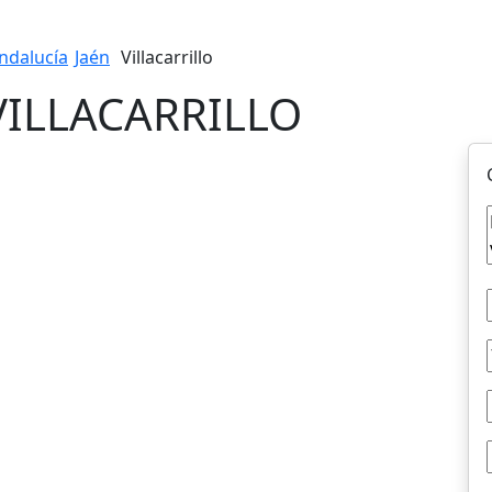
ndalucía
Jaén
Villacarrillo
 VILLACARRILLO