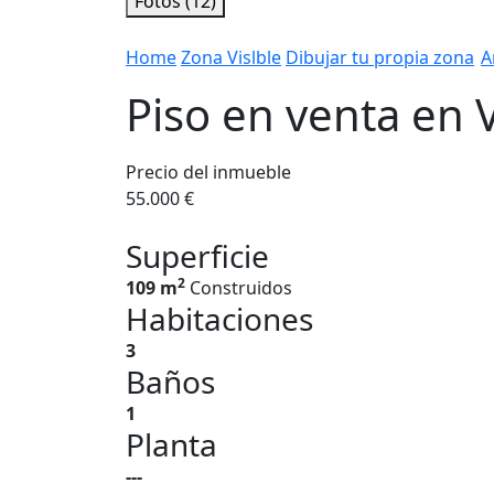
Fotos (12)
Home
Zona Vislble
Dibujar tu propia zona
A
Piso en venta en
Precio del inmueble
55.000 €
Superficie
2
109 m
Construidos
Habitaciones
3
Baños
1
Planta
---