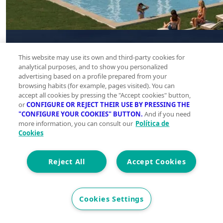
This website may use its own and third-party cookies for
analytical purposes, and to show you personalized
advertising based on a profile prepared from your
browsing habits (for example, pages visited). You can
accept all cookies by pressing the "Accept cookies" button,
or
CONFIGURE OR REJECT THEIR USE BY PRESSING THE
"CONFIGURE YOUR COOKIES" BUTTON.
And if you need
more information, you can consult our
Política de
Cookies
Reject All
Accept Cookies
Cookies Settings