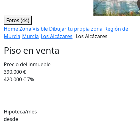
Fotos (44)
Home
Zona Vislble
Dibujar tu propia zona
Región de
Murcia
Murcia
Los Alcázares
Los Alcázares
Piso en venta
Precio del inmueble
390.000 €
420.000 €
7%
Hipoteca/mes
desde