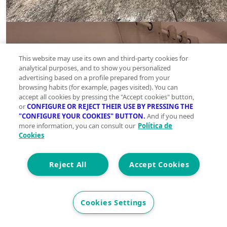
This website may use its own and third-party cookies for
analytical purposes, and to show you personalized
advertising based on a profile prepared from your
browsing habits (for example, pages visited). You can
accept all cookies by pressing the "Accept cookies" button,
or
CONFIGURE OR REJECT THEIR USE BY PRESSING THE
"CONFIGURE YOUR COOKIES" BUTTON.
And if you need
more information, you can consult our
Política de
Cookies
Reject All
Accept Cookies
Cookies Settings