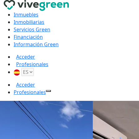
Inmuebles
Inmobiliarias
Servicios Green
Financiación
Información Green
Acceder
Profesionales
Acceder
Profesionales