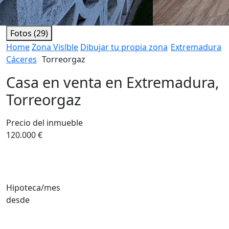
Fotos (29)
Home
Zona Vislble
Dibujar tu propia zona
Extremadura
Cáceres
Torreorgaz
Casa en venta en Extremadura,
Torreorgaz
Precio del inmueble
120.000 €
Hipoteca/mes
desde