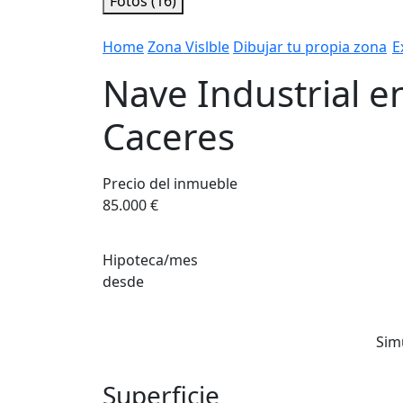
Fotos (16)
Home
Zona Vislble
Dibujar tu propia zona
E
Nave Industrial e
Caceres
Precio del inmueble
85.000 €
Hipoteca/mes
desde
Sim
Superficie