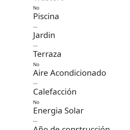
No
Piscina
---
Jardin
---
Terraza
No
Aire Acondicionado
---
Calefacción
No
Energia Solar
---
Año de construcción