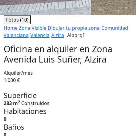
Fotos (10)
Home
Zona Vislble
Dibujar tu propia zona
Comunidad
Valenciana
Valencia
Alzira
Alborgí
Oficina en alquiler en Zona
Avenida Luis Suñer, Alzira
Alquiler/mes
1.000 €
Superficie
2
283 m
Construidos
Habitaciones
0
Baños
0