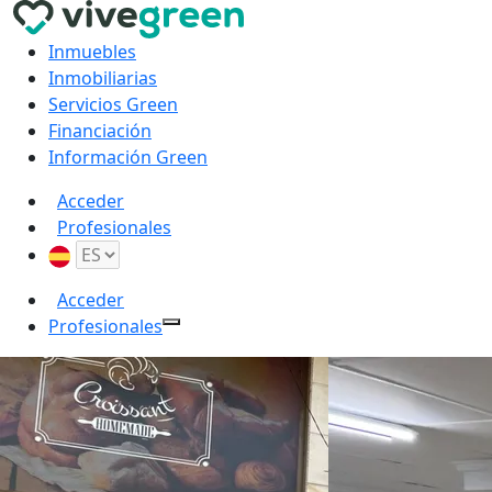
Inmuebles
Inmobiliarias
Servicios Green
Financiación
Información Green
Acceder
Profesionales
Acceder
Profesionales