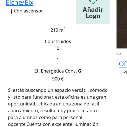
Elche/Elx
| Con ascensor
2
210 m
Construidos
0
1
Of
Et. Energética
Cons.
G
P
900 €
Si estás buscando un espacio versátil, cómodo
y listo para funcionar, esta oficina es una gran
oportunidad. Ubicada en una zona de fácil
aparcamiento, resulta muy práctica tanto
para alumnos como para personal
docente.Cuenta con excelente iluminación,