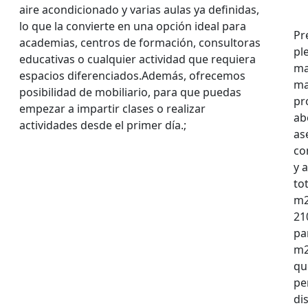
aire acondicionado y varias aulas ya definidas,
lo que la convierte en una opción ideal para
Pr
academias, centros de formación, consultoras
pl
educativas o cualquier actividad que requiera
ma
espacios diferenciados.Además, ofrecemos
ma
posibilidad de mobiliario, para que puedas
pr
empezar a impartir clases o realizar
ab
actividades desde el primer día.;
as
co
y 
to
m2
21
pa
m2
qu
pe
di