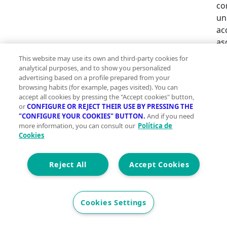
co
un
ac
as
em
This website may use its own and third-party cookies for
ro
analytical purposes, and to show you personalized
re
advertising based on a profile prepared from your
browsing habits (for example, pages visited). You can
ap
accept all cookies by pressing the "Accept cookies" button,
cu
or
CONFIGURE OR REJECT THEIR USE BY PRESSING THE
po
"CONFIGURE YOUR COOKIES" BUTTON.
And if you need
more information, you can consult our
Política de
di
Cookies
a 
po
op
Reject All
Accept Cookies
al
in
de
Cookies Settings
in
se