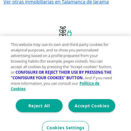
Ver otras inmobiliarias en Talamanca de Jarama
This website may use its own and third-party cookies for
Innovación sostenible y gestos sencillos para una
analytical purposes, and to show you personalized
advertising based on a profile prepared from your
vida más green
browsing habits (for example, pages visited). You can
accept all cookies by pressing the "Accept cookies" button,
or
CONFIGURE OR REJECT THEIR USE BY PRESSING THE
"CONFIGURE YOUR COOKIES" BUTTON.
And if you need
more information, you can consult our
Política de
Cookies
Comprometidas con tu presente para que vivas
mejor mañana
Reject All
Accept Cookies
Cookies Settings
Con la garantía de contar con profesionales