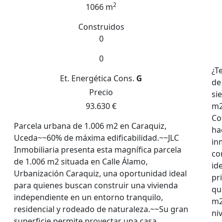
2
1066 m
Construidos
0
0
¿T
Et. Energética
Cons.
G
de
Precio
si
93.630 €
m2
Co
Parcela urbana de 1.006 m2 en Caraquiz,
ha
Uceda~~60% de máxima edificabilidad.~~JLC
in
Inmobiliaria presenta esta magnífica parcela
co
de 1.006 m2 situada en Calle Álamo,
id
Urbanización Caraquiz, una oportunidad ideal
pr
para quienes buscan construir una vivienda
qu
independiente en un entorno tranquilo,
m2
residencial y rodeado de naturaleza.~~Su gran
ni
superficie permite proyectar una casa