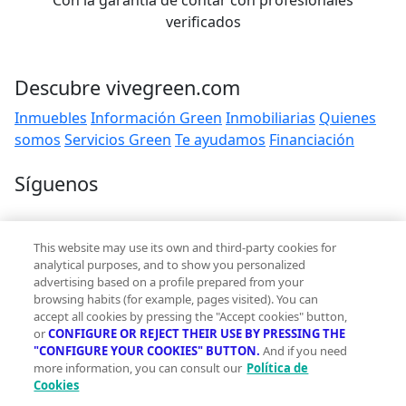
Con la garantía de contar con profesionales
verificados
Descubre vivegreen.com
Inmuebles
Información Green
Inmobiliarias
Quienes
somos
Servicios Green
Te ayudamos
Financiación
Síguenos
Contacto
This website may use its own and third-party cookies for
hola@vivegreen.com
analytical purposes, and to show you personalized
advertising based on a profile prepared from your
browsing habits (for example, pages visited). You can
accept all cookies by pressing the "Accept cookies" button,
or
CONFIGURE OR REJECT THEIR USE BY PRESSING THE
"CONFIGURE YOUR COOKIES" BUTTON.
And if you need
more information, you can consult our
Política de
Aviso Legal
Cookies
Condiciones de uso