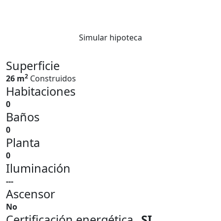
Simular hipoteca
Superficie
2
26 m
Construidos
Habitaciones
0
Baños
0
Planta
0
Iluminación
---
Ascensor
No
Certificación energética
SI