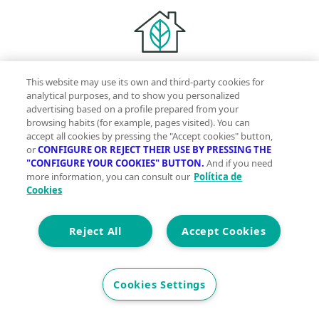
Comprometidas con tu presente para que vivas
This website may use its own and third-party cookies for
mejor mañana
analytical purposes, and to show you personalized
advertising based on a profile prepared from your
browsing habits (for example, pages visited). You can
accept all cookies by pressing the "Accept cookies" button,
or
CONFIGURE OR REJECT THEIR USE BY PRESSING THE
"CONFIGURE YOUR COOKIES" BUTTON.
And if you need
Con la garantía de contar con profesionales
more information, you can consult our
Política de
verificados
Cookies
Descubre vivegreen.com
Reject All
Accept Cookies
Inmuebles
Información Green
Inmobiliarias
Quienes
somos
Servicios Green
Te ayudamos
Financiación
Cookies Settings
Síguenos