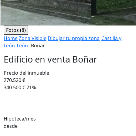
Fotos (8)
Home
Zona Vislble
Dibujar tu propia zona
Castilla y
León
León
Boñar
Edificio en venta Boñar
Precio del inmueble
270.520 €
340.500 €
21%
Hipoteca/mes
desde