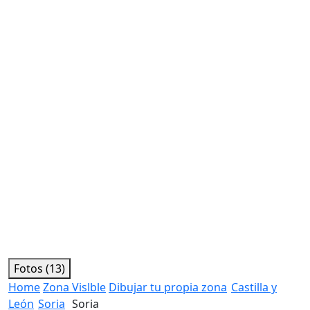
Fotos (13)
Home
Zona Vislble
Dibujar tu propia zona
Castilla y
León
Soria
Soria