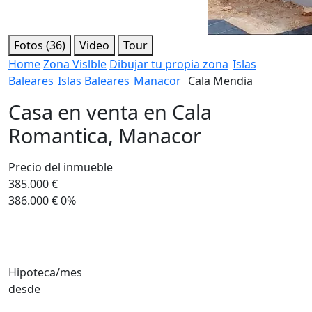
Fotos (36)
Video
Tour
Home
Zona Vislble
Dibujar tu propia zona
Islas
Baleares
Islas Baleares
Manacor
Cala Mendia
Casa en venta en Cala
Romantica, Manacor
Precio del inmueble
385.000 €
386.000 €
0%
Hipoteca/mes
desde