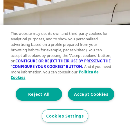
This website may use its own and third-party cookies for
analytical purposes, and to show you personalized
advertising based on a profile prepared from your
browsing habits (for example, pages visited). You can
accept all cookies by pressing the "Accept cookies" button,
or
CONFIGURE OR REJECT THEIR USE BY PRESSING THE
"CONFIGURE YOUR COOKIES" BUTTON.
And if you need
more information, you can consult our
Política de
Cookies
Reject All
Accept Cookies
Cookies Settings