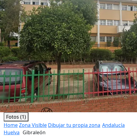
Fotos (1)
Home
Zona Vislble
Dibujar tu propia zona
Andalucía
Huelva
Gibraleón