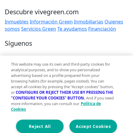
Descubre vivegreen.com
Inmuebles
Información Green
Inmobiliarias
Quienes
somos
Servicios Green
Te ayudamos
Financiación
Síguenos
Contacto
This website may use its own and third-party cookies for
hola@vivegreen.com
analytical purposes, and to show you personalized
advertising based on a profile prepared from your
browsing habits (for example, pages visited). You can
accept all cookies by pressing the "Accept cookies" button,
or
CONFIGURE OR REJECT THEIR USE BY PRESSING THE
"CONFIGURE YOUR COOKIES" BUTTON.
And if you need
more information, you can consult our
Política de
Aviso Legal
Cookies
Condiciones de uso
Politica de privacidad
Política de cookies
Reject All
Accept Cookies