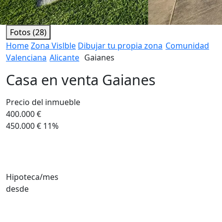
Fotos (28)
Home
Zona Vislble
Dibujar tu propia zona
Comunidad
Valenciana
Alicante
Gaianes
Casa en venta Gaianes
Precio del inmueble
400.000 €
450.000 €
11%
Hipoteca/mes
desde