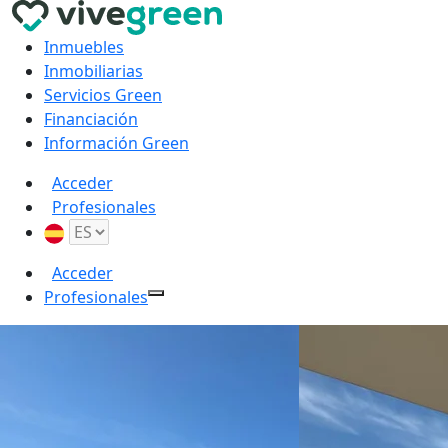
Inmuebles
Inmobiliarias
Servicios Green
Financiación
Información Green
Acceder
Profesionales
Acceder
Profesionales