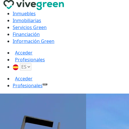
Inmuebles
Inmobiliarias
Servicios Green
Financiación
Información Green
Acceder
Profesionales
Acceder
Profesionales