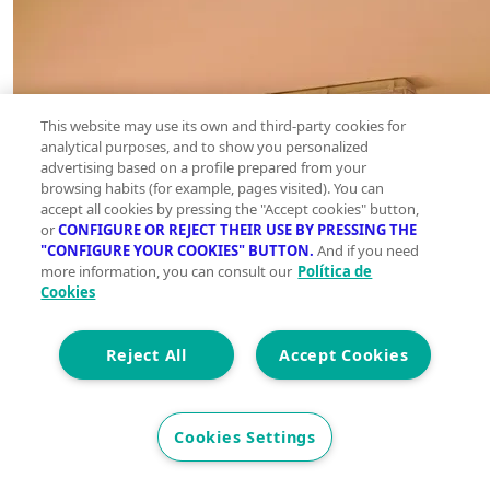
This website may use its own and third-party cookies for
analytical purposes, and to show you personalized
advertising based on a profile prepared from your
browsing habits (for example, pages visited). You can
accept all cookies by pressing the "Accept cookies" button,
or
CONFIGURE OR REJECT THEIR USE BY PRESSING THE
"CONFIGURE YOUR COOKIES" BUTTON.
And if you need
more information, you can consult our
Política de
Cookies
Reject All
Accept Cookies
Cookies Settings