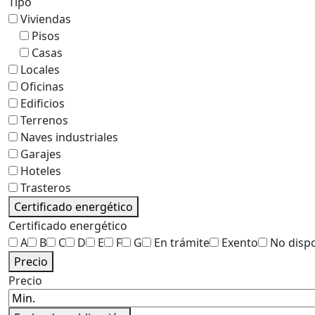
Tipo
Viviendas
Pisos
Casas
Locales
Oficinas
Edificios
Terrenos
Naves industriales
Garajes
Hoteles
Trasteros
Certificado energético
Certificado energético
A
B
C
D
E
F
G
En trámite
Exento
No disp
Precio
Precio