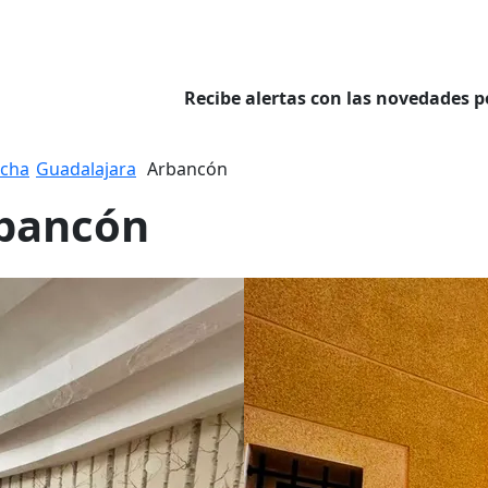
Recibe alertas con las novedades p
ncha
Guadalajara
Arbancón
rbancón