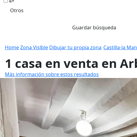
4+
Otros
Guardar búsqueda
Home
Zona Vislble
Dibujar tu propia zona
Castilla-la Ma
1 casa en venta en A
Más información sobre estos resultados