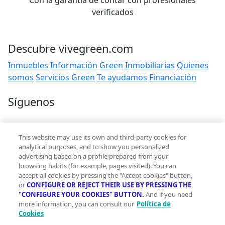
Con la garantía de contar con profesionales
verificados
Descubre vivegreen.com
Inmuebles
Información Green
Inmobiliarias
Quienes
somos
Servicios Green
Te ayudamos
Financiación
Síguenos
Contacto
This website may use its own and third-party cookies for
hola@vivegreen.com
analytical purposes, and to show you personalized
advertising based on a profile prepared from your
browsing habits (for example, pages visited). You can
accept all cookies by pressing the "Accept cookies" button,
or
CONFIGURE OR REJECT THEIR USE BY PRESSING THE
"CONFIGURE YOUR COOKIES" BUTTON.
And if you need
more information, you can consult our
Política de
Aviso Legal
Cookies
Condiciones de uso