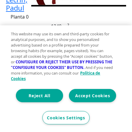
Padul
Planta 0
2
1249 m
This website may use its own and third-party cookies for
Construidos
analytical purposes, and to show you personalized
0
advertising based on a profile prepared from your
browsing habits (for example, pages visited). You can
0
accept all cookies by pressing the "Accept cookies" button,
or
CONFIGURE OR REJECT THEIR USE BY PRESSING THE
Fi
"CONFIGURE YOUR COOKIES" BUTTON.
And if you need
Et. Energética
Cons.
G
la
more information, you can consult our
Política de
Precio
zo
Cookies
pe
106.900 €
la
Reject All
Accept Cookies
Finca rustica de regadío con 1.249 metros de
parcela. En la periferia del pueblo,
concretamente en la zona de la fuente de la
Cookies Settings
salud. La finca esta pegando a la zona urbana.
Catastralmente figura como suelo urbano sin