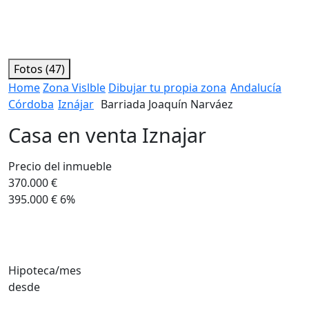
Fotos (47)
Home
Zona Vislble
Dibujar tu propia zona
Andalucía
Córdoba
Iznájar
Barriada Joaquín Narváez
Casa en venta Iznajar
Precio del inmueble
370.000 €
395.000 €
6%
Hipoteca/mes
desde