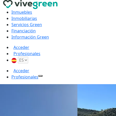
Inmuebles
Inmobiliarias
Servicios Green
Financiación
Información Green
Acceder
Profesionales
Acceder
Profesionales