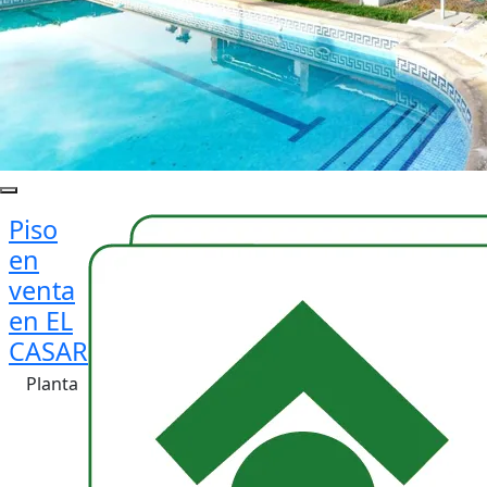
Piso
en
venta
en EL
CASAR
Planta