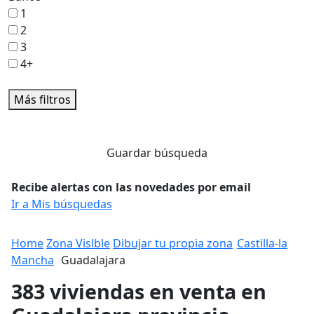
1
2
3
4+
Más filtros
Guardar búsqueda
Recibe alertas con las novedades por email
Ir a Mis búsquedas
Home
Zona Vislble
Dibujar tu propia zona
Castilla-la
Mancha
Guadalajara
383 viviendas en venta en