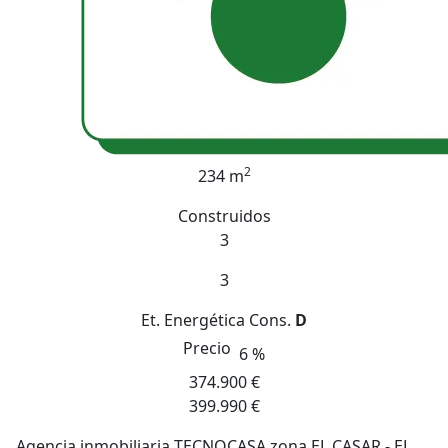
2
234 m
Construidos
3
3
Et. Energética
Cons.
D
Precio
6 %
374.900 €
399.990 €
Agencia inmobiliaria TECNOCASA zona EL CASAR - EL