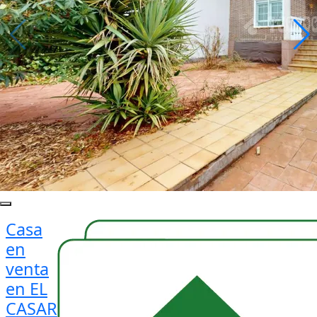
Casa
en
venta
en EL
CASAR