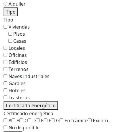
Alquiler
Tipo
Tipo
Viviendas
Pisos
Casas
Locales
Oficinas
Edificios
Terrenos
Naves industriales
Garajes
Hoteles
Trasteros
Certificado energético
Certificado energético
A
B
C
D
E
F
G
En trámite
Exento
No disponible