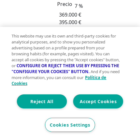
Precio
7 %
369.000 €
395.000 €
Agencia inmobiliaria Tecnocasa zona el casar - el coto -
This website may use its own and third-party cookies for
los arenales - las colinas - montecalderon vende: chalet
analytical purposes, and to show you personalized
advertising based on a profile prepared from your
adosado de 227 m2 en la mejor zona del casar.
browsing habits (for example, pages visited). You can
Magnífico chalet en venta en el casar. ¡Oportunidad
accept all cookies by pressing the "Accept cookies" button,
ideal para inversores que buscan rentabilidad
or
CONFIGURE OR REJECT THEIR USE BY PRESSING THE
inmediata! Ponemos a su disposición este magnifico
"CONFIGURE YOUR COOKIES" BUTTON.
And if you need
more information, you can consult our
Política de
chalet adosado dividido en tres apartamentos
Cookies
independientes, cada uno de ellos cuenta con salón-
comedor, cocina totalmente equipada, dos
Reject All
Accept Cookies
dormitorios con armarios empotrados y un baño
completo. La parcela, de 245 m2 totalmente solada,
ideal para disfrutar del aire libre en total privacidad.
Infórmate sin ningún tipo de compromiso en nuestra
Cookies Settings
oficina, llámanos al teléfono que aparece en el
anuncio. ;