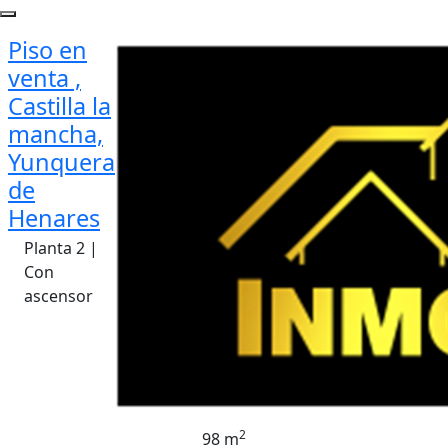
Piso en
venta ,
Castilla la
mancha,
Yunquera
de
Henares
Planta 2 |
Con
ascensor
2
98 m