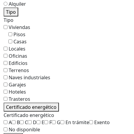
Alquiler
Tipo
Tipo
Viviendas
Pisos
Casas
Locales
Oficinas
Edificios
Terrenos
Naves industriales
Garajes
Hoteles
Trasteros
Certificado energético
Certificado energético
A
B
C
D
E
F
G
En trámite
Exento
No disponible