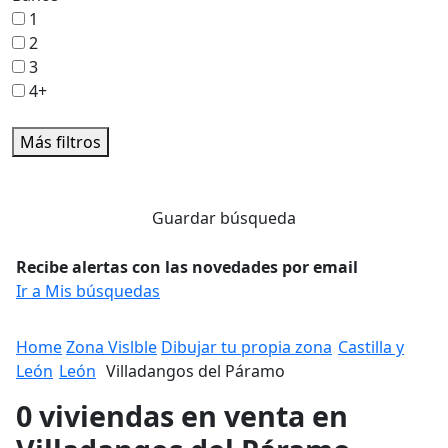
1
2
3
4+
Más filtros
Guardar búsqueda
Recibe alertas con las novedades por email
Ir a Mis búsquedas
Home
Zona Vislble
Dibujar tu propia zona
Castilla y
León
León
Villadangos del Páramo
0 viviendas en venta en