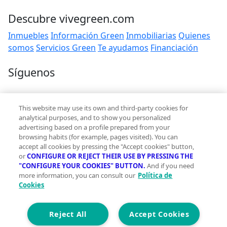
Descubre vivegreen.com
Inmuebles
Información Green
Inmobiliarias
Quienes
somos
Servicios Green
Te ayudamos
Financiación
Síguenos
Contacto
This website may use its own and third-party cookies for
hola@vivegreen.com
analytical purposes, and to show you personalized
advertising based on a profile prepared from your
browsing habits (for example, pages visited). You can
accept all cookies by pressing the "Accept cookies" button,
or
CONFIGURE OR REJECT THEIR USE BY PRESSING THE
"CONFIGURE YOUR COOKIES" BUTTON.
And if you need
more information, you can consult our
Política de
Aviso Legal
Cookies
Condiciones de uso
Politica de privacidad
Política de cookies
Reject All
Accept Cookies
Accesibilidad