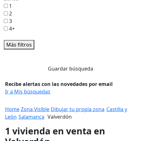
1
2
3
4+
Más filtros
Guardar búsqueda
Recibe alertas con las novedades por email
Ir a Mis búsquedas
Home
Zona Vislble
Dibujar tu propia zona
Castilla y
León
Salamanca
Valverdón
1 vivienda en venta en