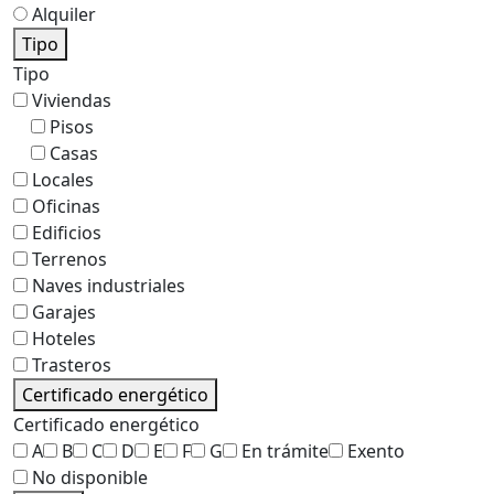
Alquiler
Tipo
Tipo
Viviendas
Pisos
Casas
Locales
Oficinas
Edificios
Terrenos
Naves industriales
Garajes
Hoteles
Trasteros
Certificado energético
Certificado energético
A
B
C
D
E
F
G
En trámite
Exento
No disponible