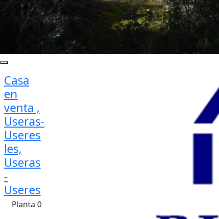
Casa
en
venta ,
Useras-
Useres
les,
Useras
-
Useres
Planta 0