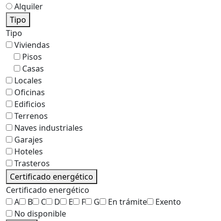
Alquiler
Tipo
Tipo
Viviendas
Pisos
Casas
Locales
Oficinas
Edificios
Terrenos
Naves industriales
Garajes
Hoteles
Trasteros
Certificado energético
Certificado energético
A
B
C
D
E
F
G
En trámite
Exento
No disponible