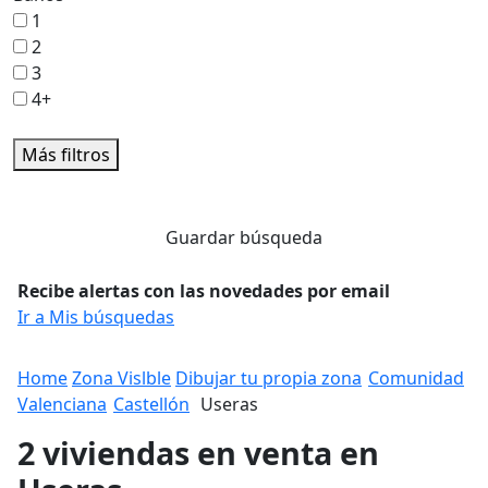
1
2
3
4+
Más filtros
Guardar búsqueda
Recibe alertas con las novedades por email
Ir a Mis búsquedas
Home
Zona Vislble
Dibujar tu propia zona
Comunidad
Valenciana
Castellón
Useras
2 viviendas en venta en