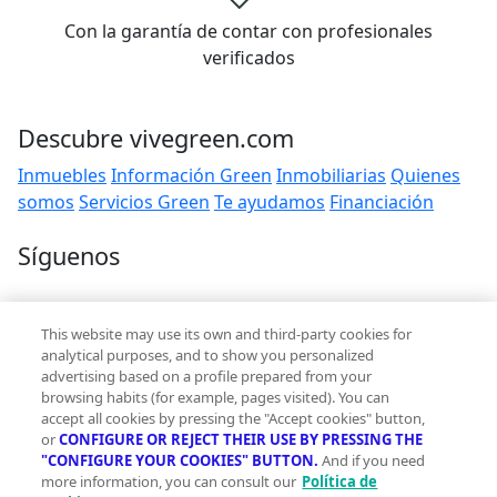
Con la garantía de contar con profesionales
verificados
Descubre vivegreen.com
Inmuebles
Información Green
Inmobiliarias
Quienes
somos
Servicios Green
Te ayudamos
Financiación
Síguenos
Contacto
This website may use its own and third-party cookies for
hola@vivegreen.com
analytical purposes, and to show you personalized
advertising based on a profile prepared from your
browsing habits (for example, pages visited). You can
accept all cookies by pressing the "Accept cookies" button,
or
CONFIGURE OR REJECT THEIR USE BY PRESSING THE
"CONFIGURE YOUR COOKIES" BUTTON.
And if you need
more information, you can consult our
Política de
Aviso Legal